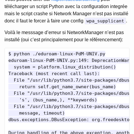
télécharger un script Python avec la configuration integrée
mais le script crashe si Network Manager n’est pas installé
donc il faut le forcer à faire une config
wpa_supplicant
.
Voilà le messsage d’erreur si NetworkManager n’est pas
installé (oui c’est principalement pour le référencement):
$ python ./eduroam-linux-PdM-UNIV.py

eduroam-linux-PdM-UNIV.py:149: DeprecationWarni
  system = platform.linux_distribution()

Traceback (most recent call last):

  File "/usr/lib/python3.7/site-packages/dbus/b
    return self.get_name_owner(bus_name)

  File "/usr/lib/python3.7/site-packages/dbus/b
    's', (bus_name,), **keywords)

  File "/usr/lib/python3.7/site-packages/dbus/c
    message, timeout)

dbus.exceptions.DBusException: org.freedesktop
During handling of the above exception, another