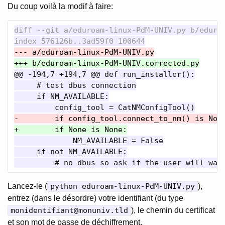
Du coup voilà la modif à faire:
diff --git a/eduroam-linux-PdM-UNIV.py b/eduroa
@@ -194,7 +194,7 @@
 def run_installer():

     # test dbus connection

     if NM_AVAILABLE:

             NM_AVAILABLE = False

     if not NM_AVAILABLE:

Lancez-le (
python eduroam-linux-PdM-UNIV.py
),
entrez (dans le désordre) votre identifiant (du type
monidentifiant@monuniv.tld
), le chemin du certificat
et son mot de passe de déchiffrement.