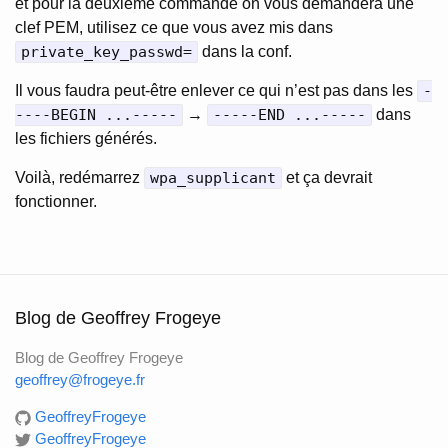
et pour la deuxième commande on vous demandera une
clef PEM, utilisez ce que vous avez mis dans
private_key_passwd=
dans la conf.
Il vous faudra peut-être enlever ce qui n’est pas dans les
-
----BEGIN ...-----
→
-----END ...-----
dans
les fichiers générés.
Voilà, redémarrez
wpa_supplicant
et ça devrait
fonctionner.
Blog de Geoffrey Frogeye
Blog de Geoffrey Frogeye
geoffrey@frogeye.fr
GeoffreyFrogeye
GeoffreyFrogeye