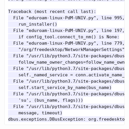
Traceback (most recent call last):

  File "eduroam-linux-PdM-UNIV.py", line 995, i
    run_installer()

  File "eduroam-linux-PdM-UNIV.py", line 197, i
    if config_tool.connect_to_nm() is None:

  File "eduroam-linux-PdM-UNIV.py", line 779, i
    "/org/freedesktop/NetworkManagerSettings")

  File "/usr/lib/python3.7/site-packages/dbus/b
    follow_name_owner_changes=follow_name_owner
  File "/usr/lib/python3.7/site-packages/dbus/p
    self._named_service = conn.activate_name_ow
  File "/usr/lib/python3.7/site-packages/dbus/b
    self.start_service_by_name(bus_name)

  File "/usr/lib/python3.7/site-packages/dbus/b
    'su', (bus_name, flags)))

  File "/usr/lib/python3.7/site-packages/dbus/c
    message, timeout)
