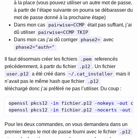
à la place (vous pouvez utiliser un autre mot de passe,
à partir de l’étape suivante on pourra se débarasser du
mot de passe donné à la prochaine étape)
Dans mon cas
pairwise=CCMP
était pas suffiant, j’ai
dû utiliser
pairwise=CCMP TKIP
Dans mon cas j’ai dû corriger
phase2=
avec
phase2="auth="
Il faut désormais créer les fichiers
.pem
referencés
précédemment, à partir du fichier
.p12
. Un fichier
user.p12
a été créé dans
~/.cat_installer
mais il
n’avait pas le même hash que fichier
.p12
téléchargé donc j’ai préféré ne pas l’utiliser. Du coup :
openssl pkcs12 
-in
 fichier.p12 
-nokeys
-out
 cer
openssl pkcs12 
-in
 fichier.p12 
-nocerts
-out
Pour les deux commandes, on vous demandera dans un
premier temps le mot de passe fourni avec le fichier
.p12